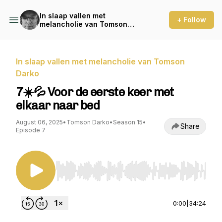
In slaap vallen met
+ Follow
melancholie van Tomson
Darko
In slaap vallen met melancholie van Tomson
Darko
7☀️💦 Voor de eerste keer met
elkaar naar bed
August 06, 2025
•
Tomson Darko
•
Season 15
•
Share
Episode 7
Use Left/Right to seek, Home/End to jump to st
0:00
|
34:24